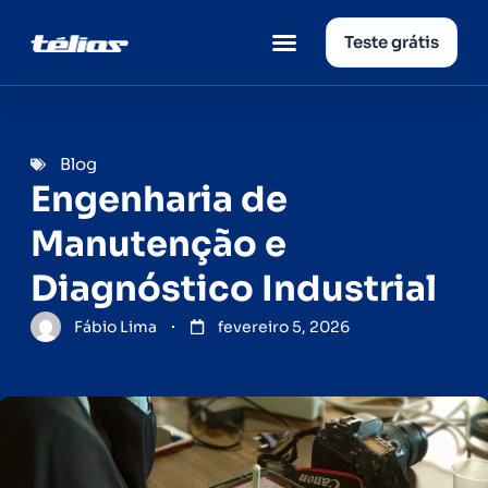
Teste grátis
Página inicial
Quem somos
Blog
Engenharia de
Manutenção e
Diagnóstico Industrial
Fábio Lima
fevereiro 5, 2026