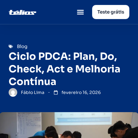
Teste grátis
Página inicial
Quem somos
Blog
Ciclo PDCA: Plan, Do,
Check, Act e Melhoria
Contínua
Fábio Lima
fevereiro 16, 2026