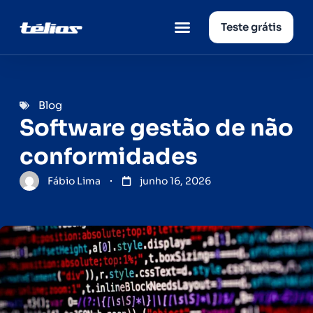
Teste grátis
Página inicial
Quem somos
Blog
Software gestão de não
conformidades
Fábio Lima
junho 16, 2026