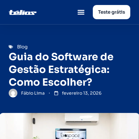
Teste grátis
Página inicial
Quem somos
Blog
Guia do Software de
Gestão Estratégica:
Como Escolher?
Fábio Lima
fevereiro 13, 2026