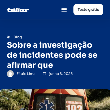
Teste grátis
Página inicial
Quem somos
Blog
Sobre a investigação
de incidentes pode se
afirmar que
Fábio Lima
junho 5, 2026