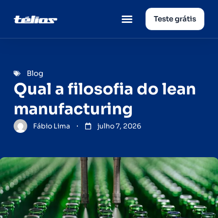
Teste grátis
Página inicial
Quem somos
Blog
Qual a filosofia do lean
manufacturing
Fábio Lima
julho 7, 2026