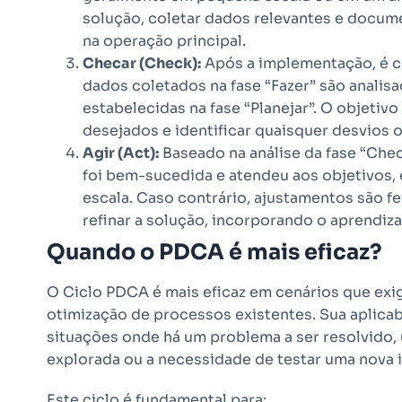
solução, coletar dados relevantes e docum
na operação principal.
Checar (Check):
Após a implementação, é cru
dados coletados na fase “Fazer” são anali
estabelecidas na fase “Planejar”. O objetivo
desejados e identificar quaisquer desvios
Agir (Act):
Baseado na análise da fase “Chec
foi bem-sucedida e atendeu aos objetivos, 
escala. Caso contrário, ajustamentos são fe
refinar a solução, incorporando o aprendiz
Quando o PDCA é mais eficaz?
O Ciclo PDCA é mais eficaz em cenários que ex
otimização de processos existentes. Sua aplica
situações onde há um problema a ser resolvido,
explorada ou a necessidade de testar uma nova i
Este ciclo é fundamental para: