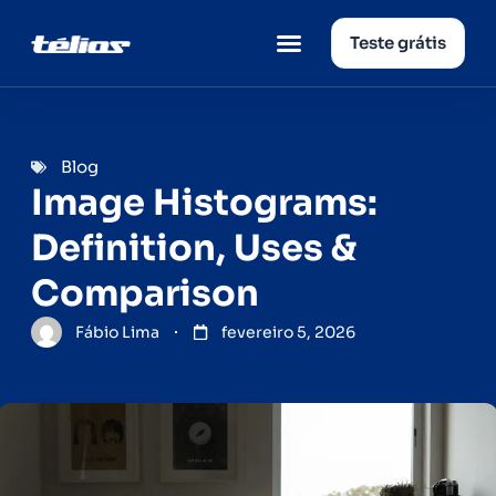
Teste grátis
Página inicial
Quem somos
Blog
Image Histograms:
Definition, Uses &
Comparison
Fábio Lima
fevereiro 5, 2026