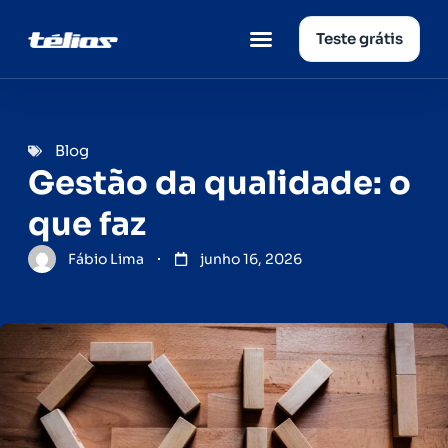
Teste grátis
Página inicial
Quem somos
Blog
Gestão da qualidade: o
que faz
Fábio Lima
junho 16, 2026