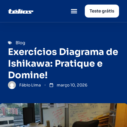
Teste grátis
Página inicial
Quem somos
Blog
Exercícios Diagrama de
Ishikawa: Pratique e
Domine!
Fábio Lima
março 10, 2026