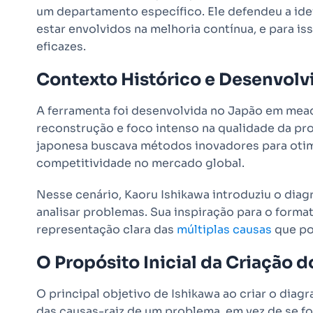
um departamento específico. Ele defendeu a id
estar envolvidos na melhoria contínua, e para is
eficazes.
Contexto Histórico e Desenvol
A ferramenta foi desenvolvida no Japão em mea
reconstrução e foco intenso na qualidade da pro
japonesa buscava métodos inovadores para otimi
competitividade no mercado global.
Nesse cenário, Kaoru Ishikawa introduziu o dia
analisar problemas. Sua inspiração para o forma
representação clara das
múltiplas causas
que po
O Propósito Inicial da Criação 
O principal objetivo de Ishikawa ao criar o diagr
das causas-raiz de um problema, em vez de se fo