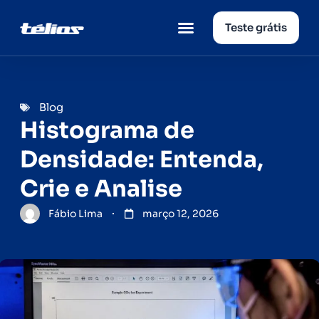
Teste grátis
Página inicial
Quem somos
Blog
Histograma de
Densidade: Entenda,
Crie e Analise
Fábio Lima
março 12, 2026