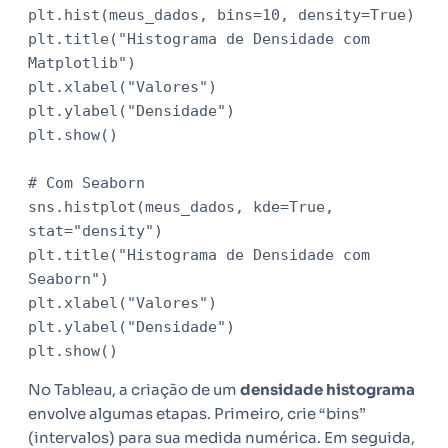
plt.hist(meus_dados, bins=10, density=True)

plt.title("Histograma de Densidade com 
Matplotlib")

plt.xlabel("Valores")

plt.ylabel("Densidade")

plt.show()

# Com Seaborn

sns.histplot(meus_dados, kde=True, 
stat="density")

plt.title("Histograma de Densidade com 
Seaborn")

plt.xlabel("Valores")

plt.ylabel("Densidade")

plt.show()
No Tableau, a criação de um
densidade histograma
envolve algumas etapas. Primeiro, crie “bins”
(intervalos) para sua medida numérica. Em seguida,