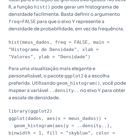
, a função
pode gerar um histograma de
R
hist()
densidade facilmente. Basta definir o argumento
para que o eixo Y represente a
freq=FALSE
densidade de probabilidade, em vez da frequência.
hist(meus_dados, freq = FALSE, main = 
"Histograma de Densidade", xlab = 
"Valores", ylab = "Densidade")
Para uma visualização mais elegante e
personalizável, o pacote
é a escolha
ggplot2
preferida. Utilizando
, você pode
geom_histogram()
mapear a variável
no eixo Y para obter
..density..
a escala de densidade.
library(ggplot2)

ggplot(dados, aes(x = meus_dados)) +

  geom_histogram(aes(y = ..density..), 
binwidth = 1, fill = "skyblue", color = 