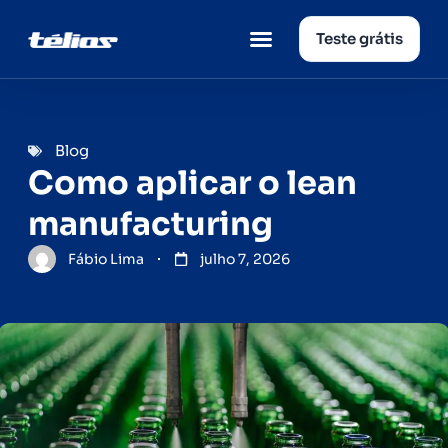
Teste grátis
Página inicial
Quem somos
Blog
Como aplicar o lean
manufacturing
Fábio Lima
julho 7, 2026