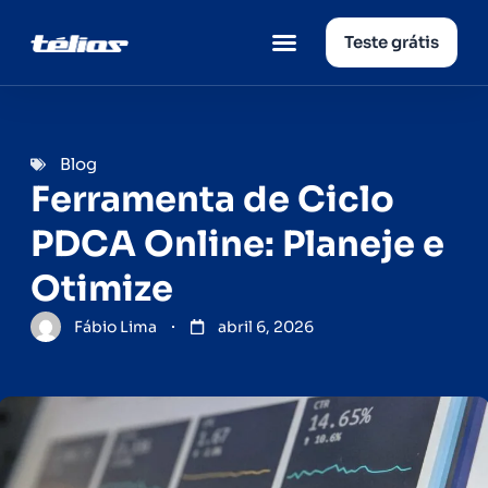
Teste grátis
Página inicial
Quem somos
Blog
Ferramenta de Ciclo
PDCA Online: Planeje e
Otimize
Fábio Lima
abril 6, 2026