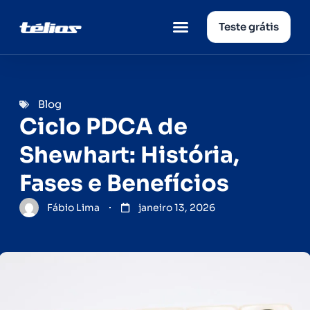
Teste grátis
Página inicial
Quem somos
Blog
Ciclo PDCA de
Shewhart: História,
Fases e Benefícios
Fábio Lima
janeiro 13, 2026