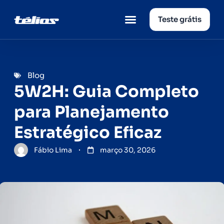
Teste grátis
Página inicial
Quem somos
Blog
5W2H: Guia Completo
para Planejamento
Estratégico Eficaz
Fábio Lima
março 30, 2026