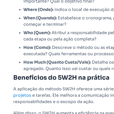
importante? Qual o objetivo final?
Where (Onde):
Indica o local de execução d
When (Quando):
Estabelece o cronograma, p
começar e terminar?
Who (Quem):
Atribui a responsabilidade pe
cada etapa ou pela ação completa?
How (Como):
Descreve o método ou as etapa
executada? Quais ferramentas ou processo
How Much (Quanto Custa/Vale):
Detalha os 
agregado. Quanto isso vai custar ou quais 
Benefícios do 5W2H na prática
A aplicação do método 5W2H oferece uma série d
projetos
e tarefas. Ele melhora a comunicação in
responsabilidades e o escopo da ação.
Além disso, o 5W2H aumenta a eficiência na exe